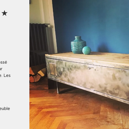
 ★
ossé
ur
e. Les
euble