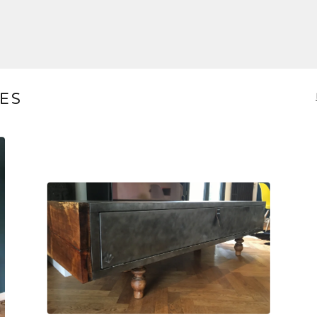
RES
1.800,00
€