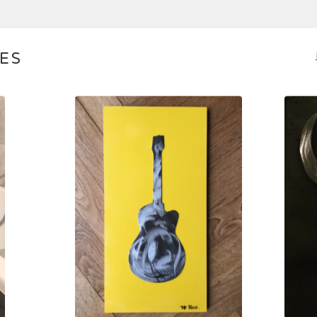
RES
50,00
€