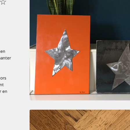
 ☆
 en
manter
cors
nt
r en